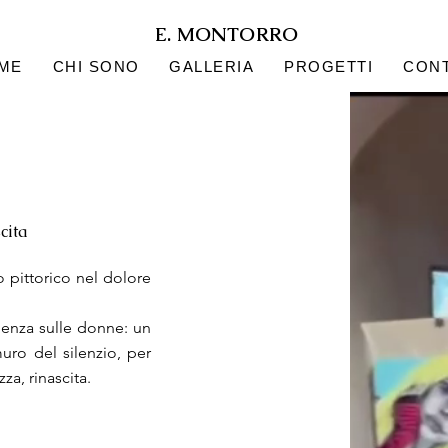
E. MONTORRO
ME
CHI SONO
GALLERIA
PROGETTI
CONT
cita
 pittorico nel dolore
iolenza sulle donne: un
uro del silenzio, per
za, rinascita.